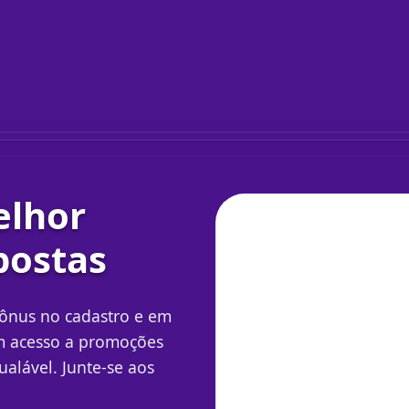
elhor
postas
ônus no cadastro e em
m acesso a promoções
ualável. Junte-se aos