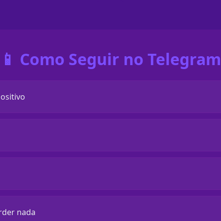
📱 Como Seguir no Telegram
ositivo
erder nada