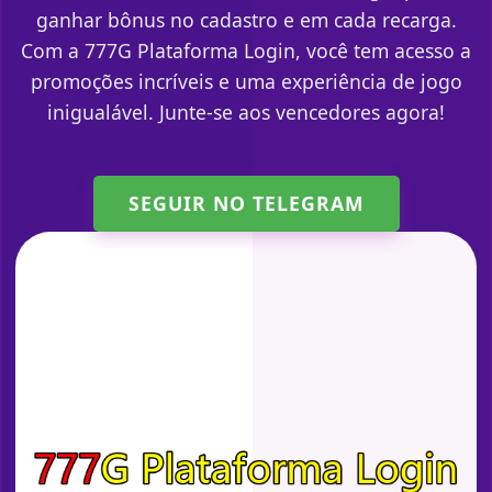
ganhar bônus no cadastro e em cada recarga.
Com a 777G Plataforma Login, você tem acesso a
promoções incríveis e uma experiência de jogo
inigualável. Junte-se aos vencedores agora!
SEGUIR NO TELEGRAM