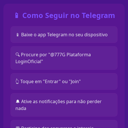
📱 Como Seguir no Telegram
📱 Baixe o app Telegram no seu dispositivo
🔍 Procure por "@777G Plataforma
LoginOficial"
👆 Toque em "Entrar" ou "Join"
🔔 Ative as notificações para não perder
nada