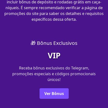
incluir bônus de depósito e rodadas grátis em caça-
níqueis. É sempre recomendado verificar a página de
promoções do site para saber os detalhes e requisitos
específicos dessa oferta.
🎁 Bônus Exclusivos
VIP
Receba bônus exclusivos do Telegram,
promoções especiais e códigos promocionais
únicos!
Ver Bônus