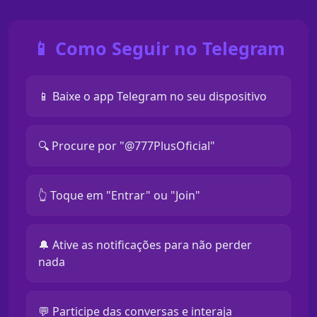
📱 Como Seguir no Telegram
📱 Baixe o app Telegram no seu dispositivo
🔍 Procure por "@777PlusOficial"
👆 Toque em "Entrar" ou "Join"
🔔 Ative as notificações para não perder
nada
💬 Participe das conversas e interaja