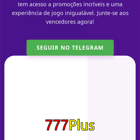
tem acesso a promoções incríveis e uma
experiência de jogo inigualável. Junte-se aos
vencedores agora!
SEGUIR NO TELEGRAM