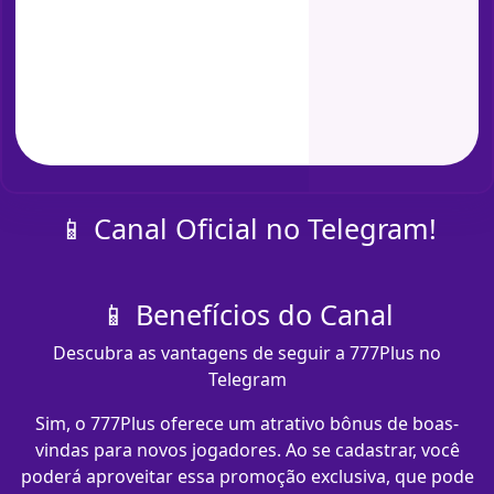
📱 Canal Oficial no Telegram!
📱 Benefícios do Canal
Descubra as vantagens de seguir a 777Plus no
Telegram
Sim, o 777Plus oferece um atrativo bônus de boas-
vindas para novos jogadores. Ao se cadastrar, você
poderá aproveitar essa promoção exclusiva, que pode