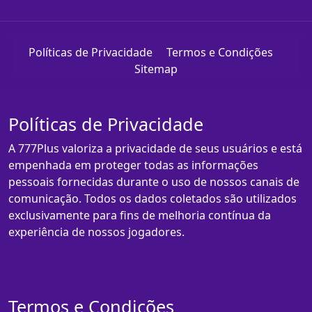
Políticas de Privacidade
Termos e Condições
Sitemap
Políticas de Privacidade
A 777Plus valoriza a privacidade de seus usuários e está
empenhada em proteger todas as informações
pessoais fornecidas durante o uso de nossos canais de
comunicação. Todos os dados coletados são utilizados
exclusivamente para fins de melhoria contínua da
experiência de nossos jogadores.
Termos e Condições