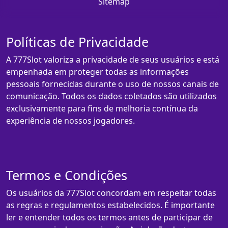
Sitemap
Políticas de Privacidade
A 777Slot valoriza a privacidade de seus usuários e está
empenhada em proteger todas as informações
pessoais fornecidas durante o uso de nossos canais de
comunicação. Todos os dados coletados são utilizados
exclusivamente para fins de melhoria contínua da
experiência de nossos jogadores.
Termos e Condições
Os usuários da 777Slot concordam em respeitar todas
as regras e regulamentos estabelecidos. É importante
ler e entender todos os termos antes de participar de