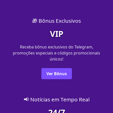
🎁 Bônus Exclusivos
VIP
Receba bônus exclusivos do Telegram,
promoções especiais e códigos promocionais
únicos!
Ver Bônus
📢 Notícias em Tempo Real
24/7