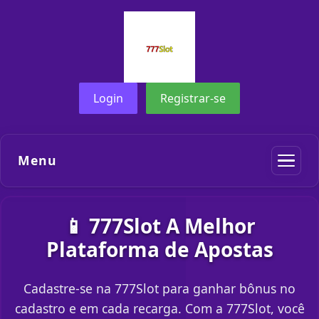
Login
Registrar-se
Menu
📱 777Slot A Melhor
Plataforma de Apostas
Cadastre-se na 777Slot para ganhar bônus no
cadastro e em cada recarga. Com a 777Slot, você