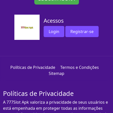
Acessos
Login
Registrar-se
Políticas de Privacidade
Termos e Condições
Sitemap
Políticas de Privacidade
A 777Slot Apk valoriza a privacidade de seus usuários e
está empenhada em proteger todas as informações