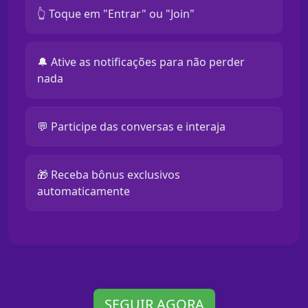
👆 Toque em "Entrar" ou "Join"
🔔 Ative as notificações para não perder
nada
💬 Participe das conversas e interaja
🎁 Receba bônus exclusivos
automaticamente
SEGUIR AGORA