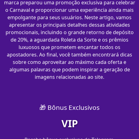
marca preparou uma promoção exclusiva para celebrar
o Carnaval e proporcionar uma experiência ainda mais
empolgante para seus usuários. Neste artigo, vamos
apresentar os principais detalhes dessas atividades
promocionais, incluindo o grande retorno de depósito
de 20%, a aguardada Roleta da Sorte e os prêmios
luxuosos que prometem encantar todos os
apostadores. Ao final, você também encontrará dicas
sobre como aproveitar ao máximo cada oferta e
algumas palavras que podem inspirar a geração de
imagens relacionadas ao site.
🎁 Bônus Exclusivos
VIP