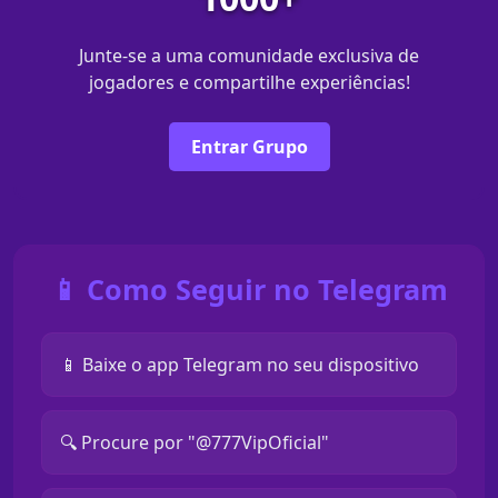
Junte-se a uma comunidade exclusiva de
jogadores e compartilhe experiências!
Entrar Grupo
📱 Como Seguir no Telegram
📱 Baixe o app Telegram no seu dispositivo
🔍 Procure por "@777VipOficial"