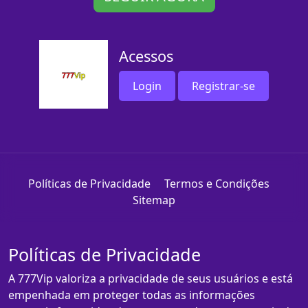
Acessos
Login
Registrar-se
Políticas de Privacidade
Termos e Condições
Sitemap
Políticas de Privacidade
A 777Vip valoriza a privacidade de seus usuários e está
empenhada em proteger todas as informações