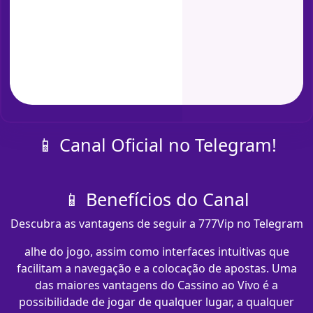
📱 Canal Oficial no Telegram!
📱 Benefícios do Canal
Descubra as vantagens de seguir a 777Vip no Telegram
alhe do jogo, assim como interfaces intuitivas que
facilitam a navegação e a colocação de apostas. Uma
das maiores vantagens do Cassino ao Vivo é a
possibilidade de jogar de qualquer lugar, a qualquer