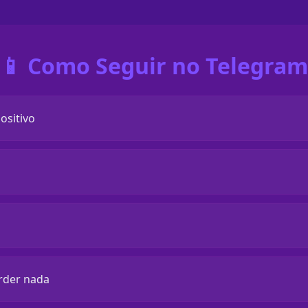
📱 Como Seguir no Telegram
ositivo
erder nada