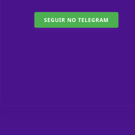
SEGUIR NO TELEGRAM