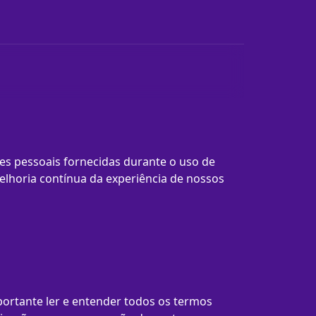
es pessoais fornecidas durante o uso de
elhoria contínua da experiência de nossos
ortante ler e entender todos os termos