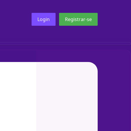
Login
Registrar-se