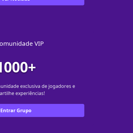
Comunidade VIP
1000+
unidade exclusiva de jogadores e
rtilhe experiências!
Entrar Grupo