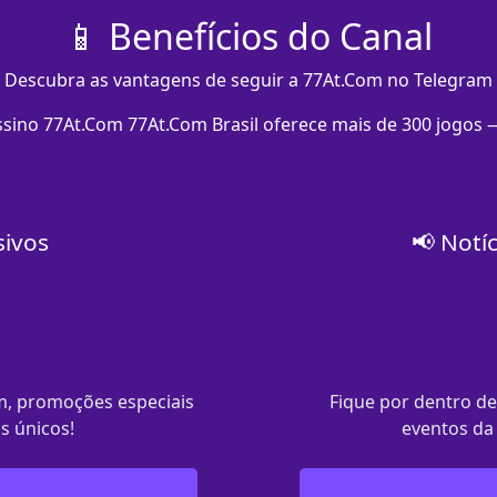
📱 Benefícios do Canal
Descubra as vantagens de seguir a 77At.Com no Telegram
assino 77At.Com 77At.Com Brasil oferece mais de 300 jogos —
sivos
📢 Notí
m, promoções especiais
Fique por dentro d
s únicos!
eventos da