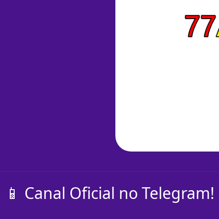
📱 Canal Oficial no Telegram!