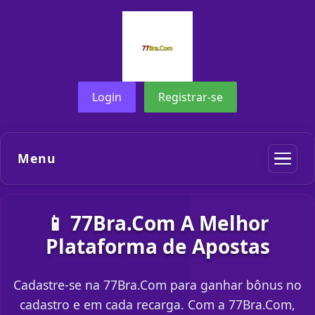
Login
Registrar-se
Menu
📱 77Bra.Com A Melhor
Plataforma de Apostas
Cadastre-se na 77Bra.Com para ganhar bônus no
cadastro e em cada recarga. Com a 77Bra.Com,