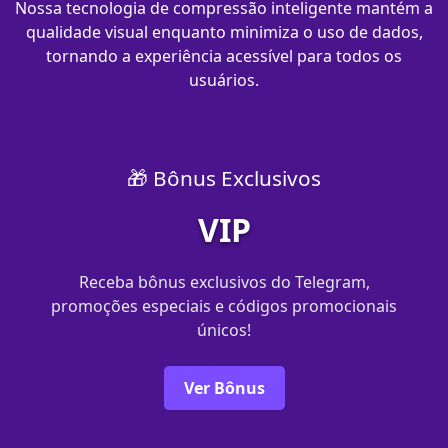
Nossa tecnologia de compressão inteligente mantém a
qualidade visual enquanto minimiza o uso de dados,
tornando a experiência acessível para todos os
usuários.
🎁 Bônus Exclusivos
VIP
Receba bônus exclusivos do Telegram,
promoções especiais e códigos promocionais
únicos!
Ver Bônus