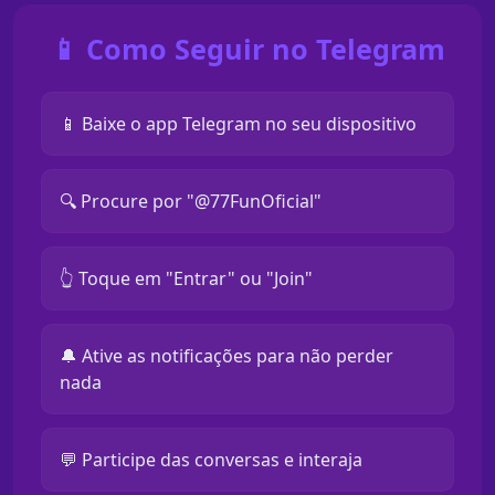
📱 Como Seguir no Telegram
📱 Baixe o app Telegram no seu dispositivo
🔍 Procure por "@77FunOficial"
👆 Toque em "Entrar" ou "Join"
🔔 Ative as notificações para não perder
nada
💬 Participe das conversas e interaja