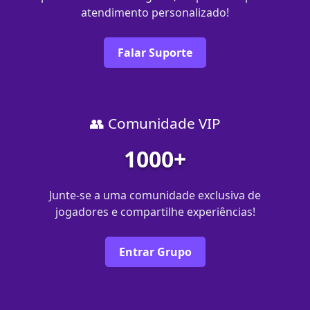
atendimento personalizado!
Falar Suporte
👥 Comunidade VIP
1000+
Junte-se a uma comunidade exclusiva de
jogadores e compartilhe experiências!
Entrar Grupo