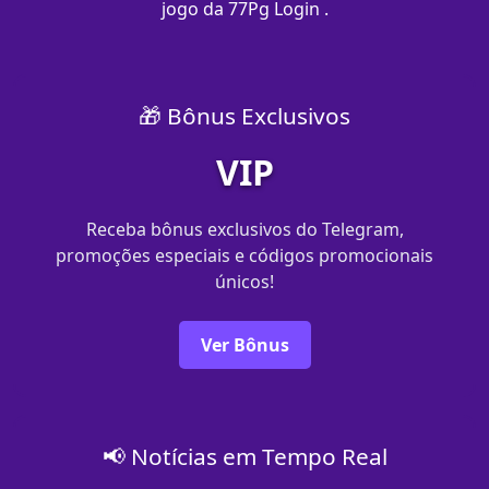
jogo da 77Pg Login .
🎁 Bônus Exclusivos
VIP
Receba bônus exclusivos do Telegram,
promoções especiais e códigos promocionais
únicos!
Ver Bônus
📢 Notícias em Tempo Real