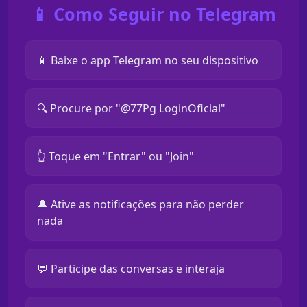
📱 Como Seguir no Telegram
📱 Baixe o app Telegram no seu dispositivo
🔍 Procure por "@77Pg LoginOficial"
👆 Toque em "Entrar" ou "Join"
🔔 Ative as notificações para não perder
nada
💬 Participe das conversas e interaja