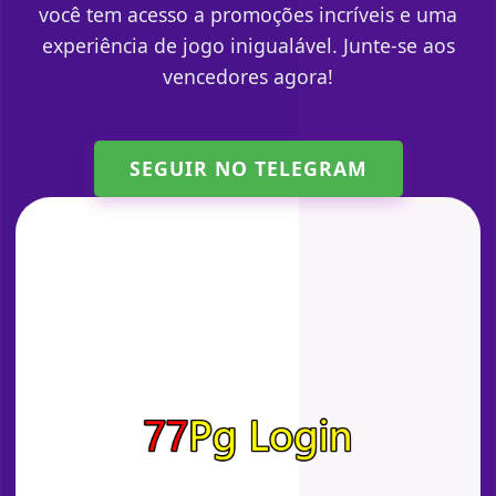
você tem acesso a promoções incríveis e uma
experiência de jogo inigualável. Junte-se aos
vencedores agora!
SEGUIR NO TELEGRAM