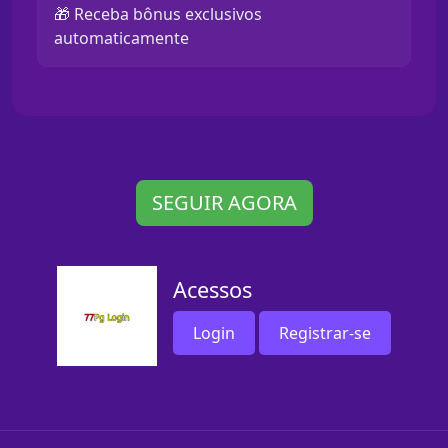
🎁 Receba bônus exclusivos
automaticamente
SEGUIR AGORA
Acessos
Login
Registrar-se