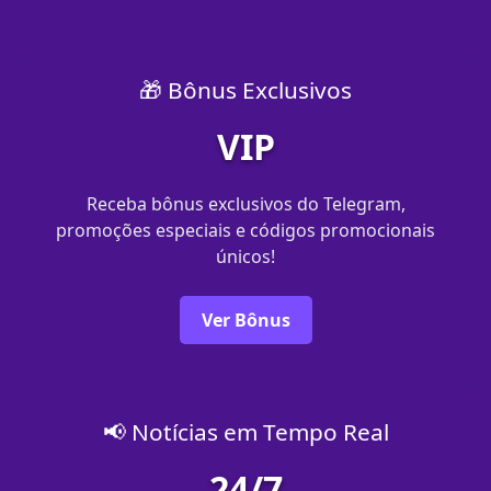
🎁 Bônus Exclusivos
VIP
Receba bônus exclusivos do Telegram,
promoções especiais e códigos promocionais
únicos!
Ver Bônus
📢 Notícias em Tempo Real
24/7