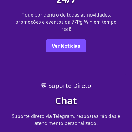
Fique por dentro de todas as novidades,
promoções e eventos da 77Pg Win em tempo
real!
Ver Notícias
💬 Suporte Direto
Chat
Suporte direto via Telegram, respostas rápidas e
atendimento personalizado!