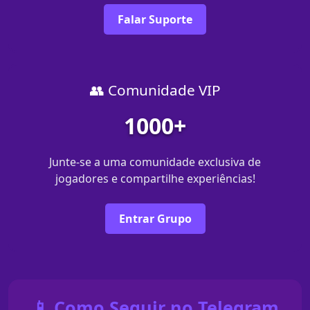
Falar Suporte
👥 Comunidade VIP
1000+
Junte-se a uma comunidade exclusiva de
jogadores e compartilhe experiências!
Entrar Grupo
📱 Como Seguir no Telegram