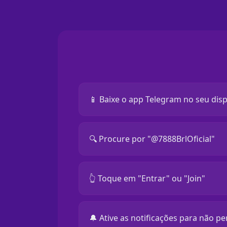
📱 Baixe o app Telegram no seu disp
🔍 Procure por "@7888BrlOficial"
👆 Toque em "Entrar" ou "Join"
🔔 Ative as notificações para não p