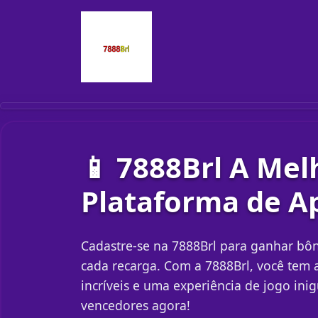
📱 7888Brl A Mel
Plataforma de A
Cadastre-se na 7888Brl para ganhar bô
cada recarga. Com a 7888Brl, você tem
incríveis e uma experiência de jogo inig
vencedores agora!