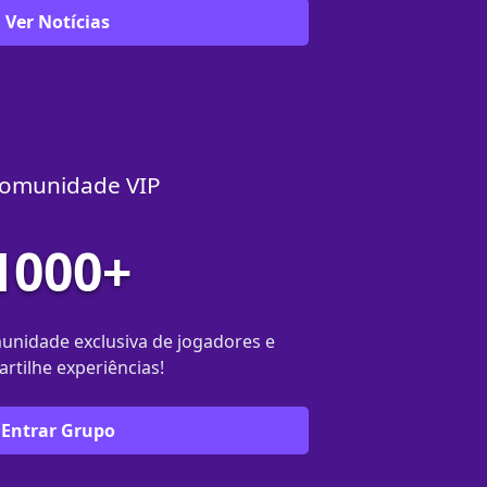
Ver Notícias
Comunidade VIP
1000+
unidade exclusiva de jogadores e
rtilhe experiências!
Entrar Grupo