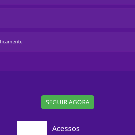
a
aticamente
SEGUIR AGORA
Acessos