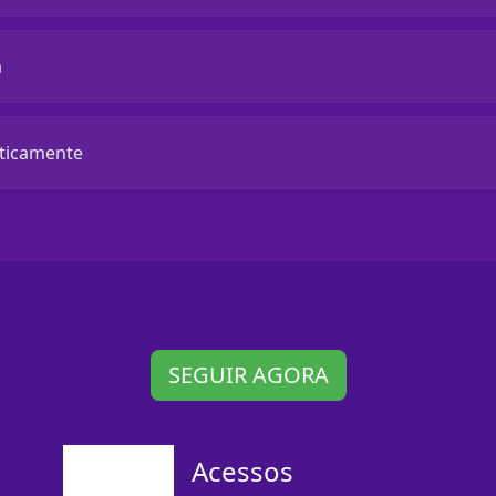
a
aticamente
SEGUIR AGORA
Acessos