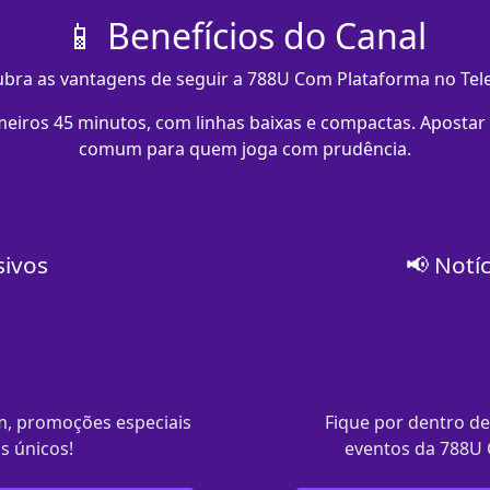
📱 Benefícios do Canal
bra as vantagens de seguir a 788U Com Plataforma no Te
imeiros 45 minutos, com linhas baixas e compactas. Aposta
comum para quem joga com prudência.
sivos
📢 Notí
m, promoções especiais
Fique por dentro d
s únicos!
eventos da 788U 