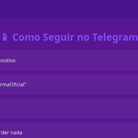
📱 Como Seguir no Telegram
ositivo
rmaOficial"
erder nada