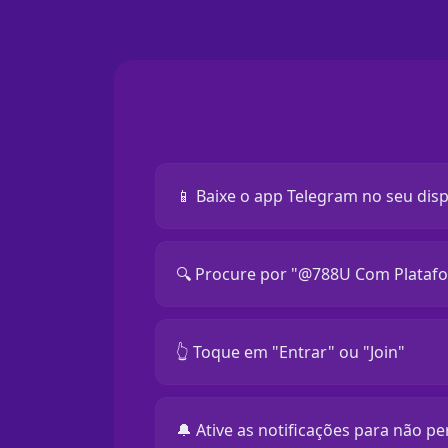
📱 Baixe o app Telegram no seu disp
🔍 Procure por "@788U Com Platafo
👆 Toque em "Entrar" ou "Join"
🔔 Ative as notificações para não p