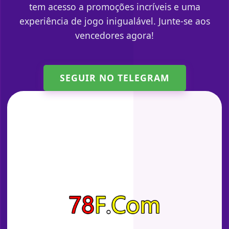
tem acesso a promoções incríveis e uma
experiência de jogo inigualável. Junte-se aos
vencedores agora!
SEGUIR NO TELEGRAM