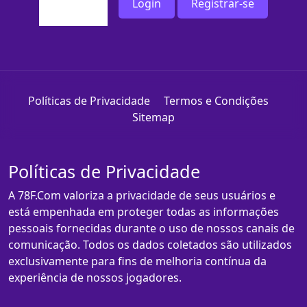
Login
Registrar-se
Políticas de Privacidade
Termos e Condições
Sitemap
Políticas de Privacidade
A 78F.Com valoriza a privacidade de seus usuários e
está empenhada em proteger todas as informações
pessoais fornecidas durante o uso de nossos canais de
comunicação. Todos os dados coletados são utilizados
exclusivamente para fins de melhoria contínua da
experiência de nossos jogadores.