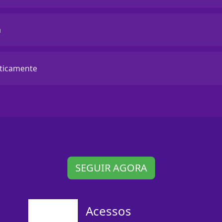
a
aticamente
SEGUIR AGORA
Acessos