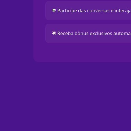
💬 Participe das conversas e interaj
🎁 Receba bônus exclusivos autom