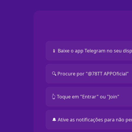
📱 Baixe o app Telegram no seu disp
🔍 Procure por "@78TT APPOficial"
👆 Toque em "Entrar" ou "Join"
🔔 Ative as notificações para não p