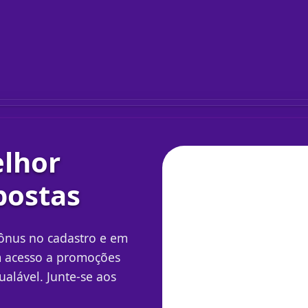
elhor
postas
ônus no cadastro e em
m acesso a promoções
ualável. Junte-se aos