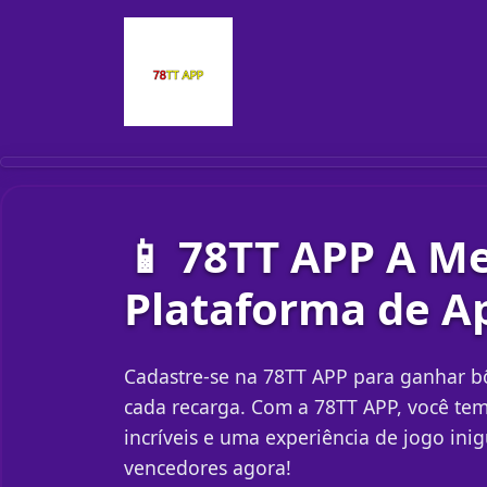
📱 78TT APP A M
Plataforma de A
Cadastre-se na 78TT APP para ganhar b
cada recarga. Com a 78TT APP, você te
incríveis e uma experiência de jogo inig
vencedores agora!