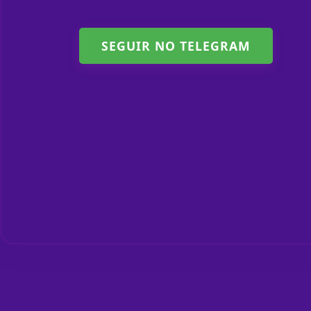
SEGUIR NO TELEGRAM