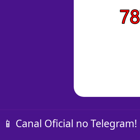
📱 Canal Oficial no Telegram!