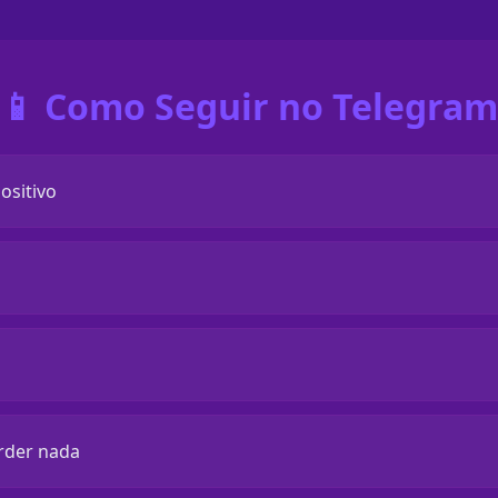
📱 Como Seguir no Telegram
ositivo
erder nada