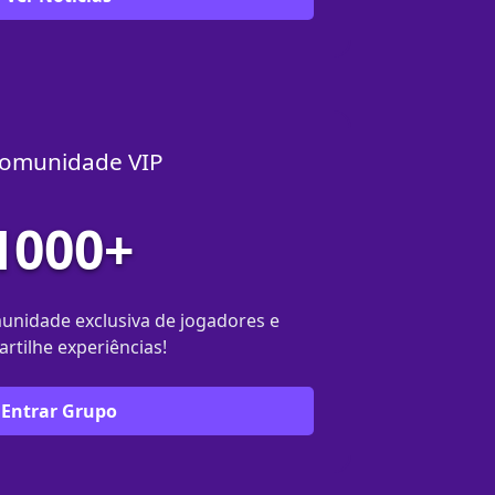
Comunidade VIP
1000+
unidade exclusiva de jogadores e
rtilhe experiências!
Entrar Grupo