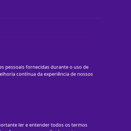
es pessoais fornecidas durante o uso de
elhoria contínua da experiência de nossos
ortante ler e entender todos os termos