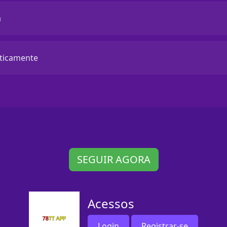
a
aticamente
SEGUIR AGORA
Acessos
Login
Registrar-se