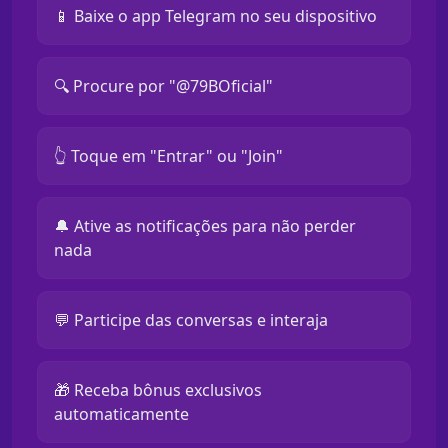
📱 Baixe o app Telegram no seu dispositivo
🔍 Procure por "@79BOficial"
👆 Toque em "Entrar" ou "Join"
🔔 Ative as notificações para não perder
nada
💬 Participe das conversas e interaja
🎁 Receba bônus exclusivos
automaticamente