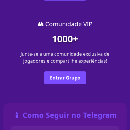
👥 Comunidade VIP
1000+
Junte-se a uma comunidade exclusiva de
jogadores e compartilhe experiências!
Entrar Grupo
📱 Como Seguir no Telegram