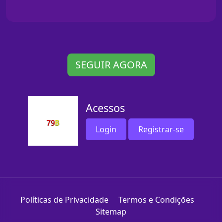
SEGUIR AGORA
Acessos
Login
Registrar-se
Políticas de Privacidade
Termos e Condições
Sitemap