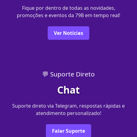
Fique por dentro de todas as novidades,
promoções e eventos da 79B em tempo real!
Ver Notícias
💬 Suporte Direto
Chat
Suporte direto via Telegram, respostas rápidas e
atendimento personalizado!
Falar Suporte