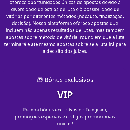
oferece oportunidades únicas de apostas devido à
diversidade de estilos de luta e à possibilidade de
vitórias por diferentes métodos (nocaute, finalização,
decisão). Nossa plataforma oferece apostas que
incluem não apenas resultados de lutas, mas também
apostas sobre método de vitória, round em que a luta
terminará e até mesmo apostas sobre se a luta irá para
a decisão dos juízes.
🎁 Bônus Exclusivos
VIP
Receba bônus exclusivos do Telegram,
promoções especiais e códigos promocionais
únicos!