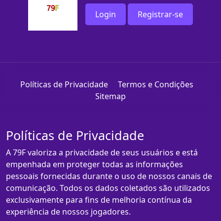
Login
Registrar-se
Políticas de Privacidade
Termos e Condições
Sitemap
Políticas de Privacidade
A 79F valoriza a privacidade de seus usuários e está
empenhada em proteger todas as informações
pessoais fornecidas durante o uso de nossos canais de
comunicação. Todos os dados coletados são utilizados
exclusivamente para fins de melhoria contínua da
experiência de nossos jogadores.