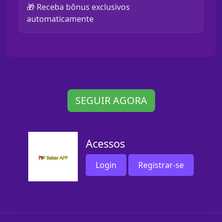
🎁 Receba bônus exclusivos
automaticamente
SEGUIR AGORA
Acessos
Login
Registrar-se