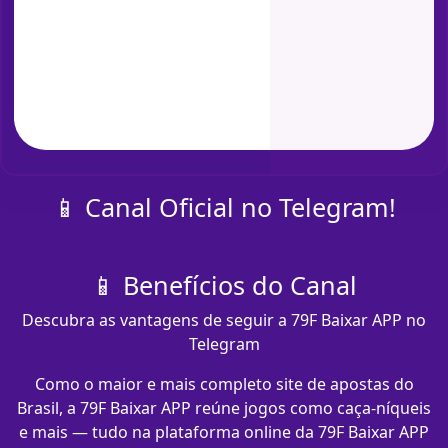
📱 Canal Oficial no Telegram!
📱 Benefícios do Canal
Descubra as vantagens de seguir a 79F Baixar APP no
Telegram
Como o maior e mais completo site de apostas do
Brasil, a 79F Baixar APP reúne jogos como caça-níqueis
e mais — tudo na plataforma online da 79F Baixar APP