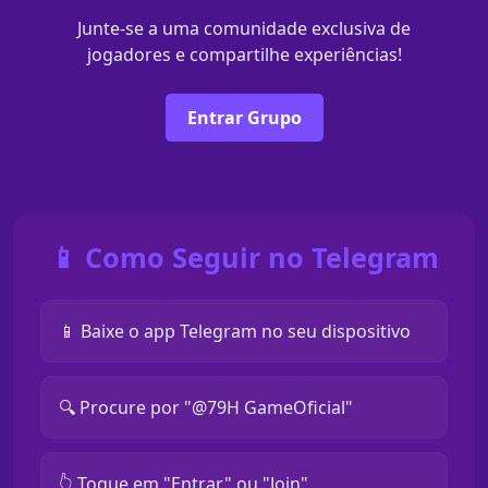
Junte-se a uma comunidade exclusiva de
jogadores e compartilhe experiências!
Entrar Grupo
📱 Como Seguir no Telegram
📱 Baixe o app Telegram no seu dispositivo
🔍 Procure por "@79H GameOficial"
👆 Toque em "Entrar" ou "Join"