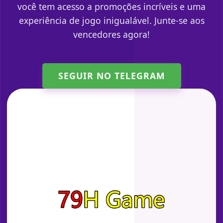
você tem acesso a promoções incríveis e uma
experiência de jogo inigualável. Junte-se aos
vencedores agora!
SEGUIR NO TELEGRAM