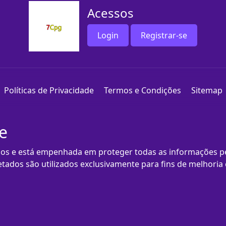
Acessos
Login
Registrar-se
Políticas de Privacidade
Termos e Condições
Sitemap
de
rios e está empenhada em proteger todas as informações p
tados são utilizados exclusivamente para fins de melhoria