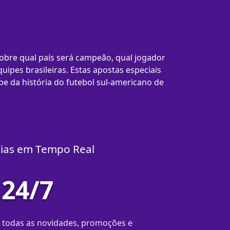
obre qual país será campeão, qual jogador
ipes brasileiras. Estas apostas especiais
e da história do futebol sul-americano de
cias em Tempo Real
24/7
e todas as novidades, promoções e