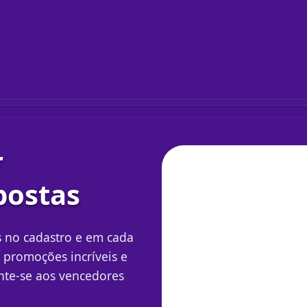
r
postas
 no cadastro e em cada
 promoções incríveis e
unte-se aos vencedores