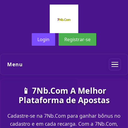
Login
Registrar-se
Menu
📱 7Nb.Com A Melhor
Plataforma de Apostas
Cadastre-se na 7Nb.Com para ganhar bônus no
cadastro e em cada recarga. Com a 7Nb.Com,