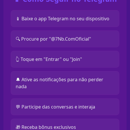
📱 Baixe o app Telegram no seu dispositivo
🔍 Procure por "@7Nb.ComOficial"
👆 Toque em "Entrar" ou "Join"
🔔 Ative as notificações para não perder
nada
💬 Participe das conversas e interaja
🎁 Receba bônus exclusivos