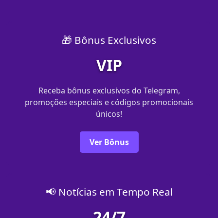
🎁 Bônus Exclusivos
VIP
Receba bônus exclusivos do Telegram,
promoções especiais e códigos promocionais
únicos!
Ver Bônus
📢 Notícias em Tempo Real
24/7