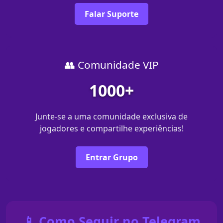
Falar Suporte
👥 Comunidade VIP
1000+
Junte-se a uma comunidade exclusiva de
jogadores e compartilhe experiências!
Entrar Grupo
📱 Como Seguir no Telegram