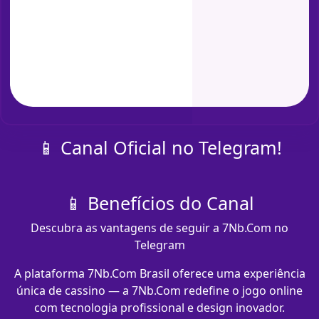
📱 Canal Oficial no Telegram!
📱 Benefícios do Canal
Descubra as vantagens de seguir a 7Nb.Com no
Telegram
A plataforma 7Nb.Com Brasil oferece uma experiência
única de cassino — a 7Nb.Com redefine o jogo online
com tecnologia profissional e design inovador.