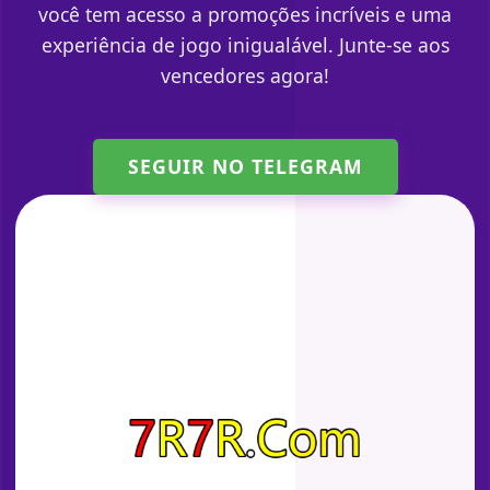
você tem acesso a promoções incríveis e uma
experiência de jogo inigualável. Junte-se aos
vencedores agora!
SEGUIR NO TELEGRAM