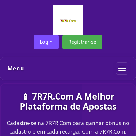
Login
Registrar-se
Menu
📱 7R7R.Com A Melhor
Plataforma de Apostas
Cadastre-se na 7R7R.Com para ganhar bônus no
cadastro e em cada recarga. Com a 7R7R.Com,