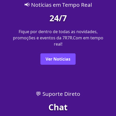
📢 Notícias em Tempo Real
24/7
Fique por dentro de todas as novidades,
promoções e eventos da 7R7R.Com em tempo
real!
Ver Notícias
💬 Suporte Direto
Chat