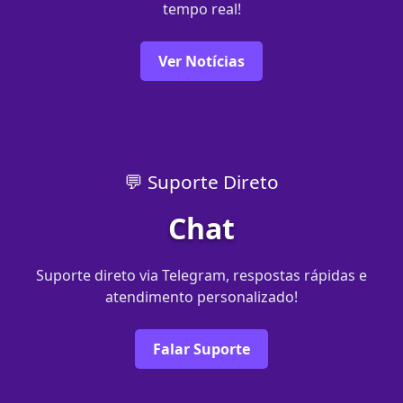
tempo real!
Ver Notícias
💬 Suporte Direto
Chat
Suporte direto via Telegram, respostas rápidas e
atendimento personalizado!
Falar Suporte