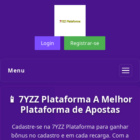
Login
Registrar-se
Menu
📱 7YZZ Plataforma A Melhor
Plataforma de Apostas
Cadastre-se na 7YZZ Plataforma para ganhar
bônus no cadastro e em cada recarga. Com a