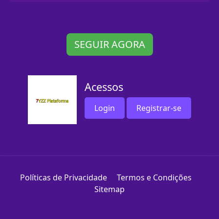
SEGUIR AGORA
Acessos
Login
Registrar-se
Políticas de Privacidade
Termos e Condições
Sitemap