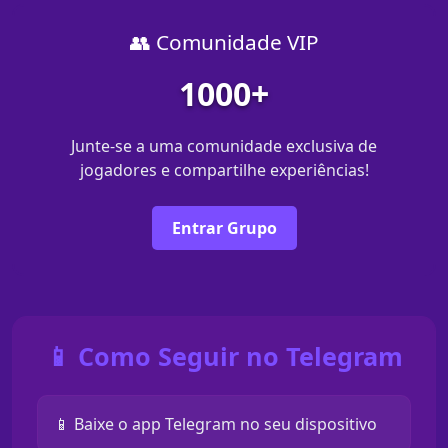
👥 Comunidade VIP
1000+
Junte-se a uma comunidade exclusiva de
jogadores e compartilhe experiências!
Entrar Grupo
📱 Como Seguir no Telegram
📱 Baixe o app Telegram no seu dispositivo