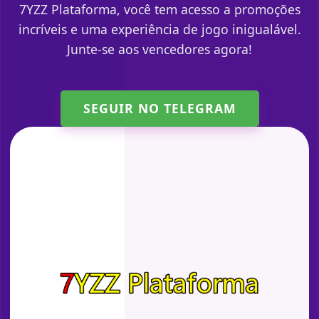
7YZZ Plataforma, você tem acesso a promoções
incríveis e uma experiência de jogo inigualável.
Junte-se aos vencedores agora!
SEGUIR NO TELEGRAM