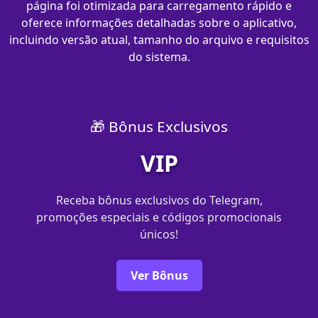
página foi otimizada para carregamento rápido e
oferece informações detalhadas sobre o aplicativo,
incluindo versão atual, tamanho do arquivo e requisitos
do sistema.
🎁 Bônus Exclusivos
VIP
Receba bônus exclusivos do Telegram,
promoções especiais e códigos promocionais
únicos!
Ver Bônus