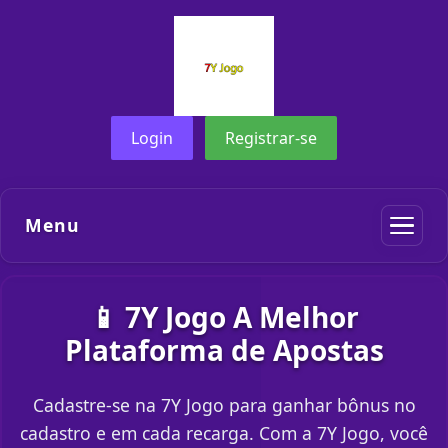
Login
Registrar-se
Menu
📱 7Y Jogo A Melhor
Plataforma de Apostas
Cadastre-se na 7Y Jogo para ganhar bônus no
cadastro e em cada recarga. Com a 7Y Jogo, você