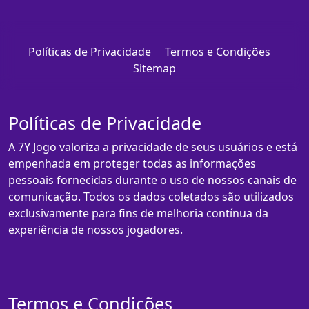
Políticas de Privacidade
Termos e Condições
Sitemap
Políticas de Privacidade
A 7Y Jogo valoriza a privacidade de seus usuários e está
empenhada em proteger todas as informações
pessoais fornecidas durante o uso de nossos canais de
comunicação. Todos os dados coletados são utilizados
exclusivamente para fins de melhoria contínua da
experiência de nossos jogadores.
Termos e Condições